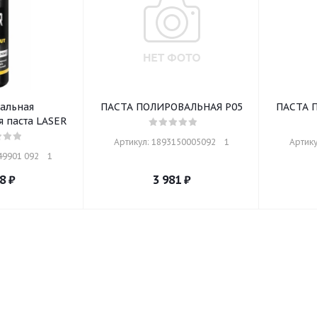
альная
ПАСТА ПОЛИРОВАЛЬНАЯ Р05
ПАСТА 
 паста LASER
Артикул: 1893150005092    1
Артику
9901 092    1
8
₽
3 981
₽