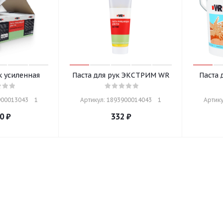
к усиленная
Паста для рук ЭКСТРИМ WR
Паста 
00013043    1
Артикул: 1893900014043    1
Артику
0
₽
332
₽