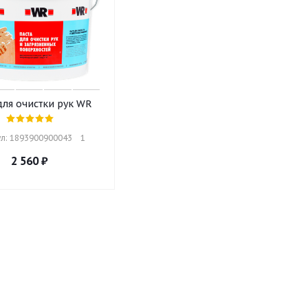
для очистки рук WR
л: 1893900900043    1
2 560
₽