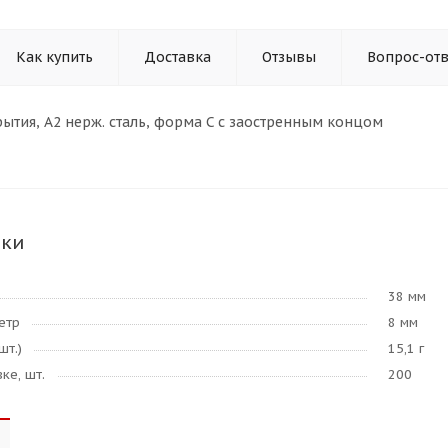
Как купить
Доставка
Отзывы
Вопрос-отв
рытия, A2 нерж. сталь, форма C с заостренным концом
ики
38 мм
етр
8 мм
шт.)
15,1 г
ке, шт.
200