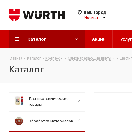
Ваш город
Москва
Каталог
Акции
Услу
Главная
-
Каталог
-
Крепёж
-
Самонарезающие винты
-
Шестиг
Каталог
Технико-химические
товары
Обработка материалов