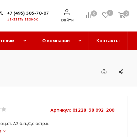
+7 (495) 505-70-07
0
0
0
0
Заказать звонок
Войти
ателям
О компании
Контакты
Артикул: 
01228  38 092  200
оц.ст. A2,б.п.,C,с остр.к.
е