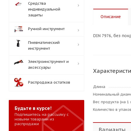
Средства
индивидуальной
защиты
Описание
Ручной инструмент
DIN 7976, без пок
Пневматический
инструмент
Электроинструмент и
аксессуары
Характерист
Распродажа остатков
Длина
Номинальный диам
Вес продукта (на 1 
Будьте в курсе!
Количество в упаков
Подпишитесь на рассылку с
новыми товарами из
распродажи
Варианты