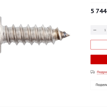
5 744
Подро
Подел