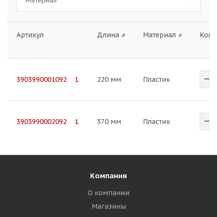
Материал
Артикул
Длина
Материал
Коли
3903990001092 1
220 мм
Пластик
3903990002092 1
370 мм
Пластик
Компания
О компании
Магазины